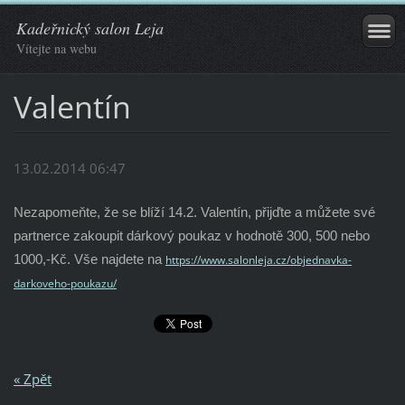
Kadeřnický salon Leja
Vítejte na webu
Valentín
13.02.2014 06:47
Nezapomeňte, že se blíží 14.2. Valentín, přijďte a můžete své
partnerce zakoupit dárkový poukaz v hodnotě 300, 500 nebo
1000,-Kč. Vše najdete na
https://www.salonleja.cz/objednavka-
darkoveho-poukazu/
« Zpět