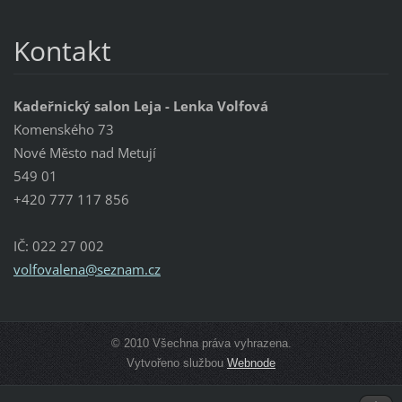
Kontakt
Kadeřnický salon Leja - Lenka Volfová
Komenského 73
Nové Město nad Metují
549 01
+420 777 117 856
IČ: 022 27 002
volfoval
ena@sezn
am.cz
© 2010 Všechna práva vyhrazena.
Vytvořeno službou
Webnode