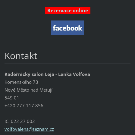
Rezervace online
Kontakt
Kadeřnický salon Leja - Lenka Volfová
Komenského 73
Nové Město nad Metují
549 01
+420 777 117 856
IČ: 022 27 002
volfoval
ena@sezn
am.cz